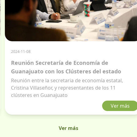
2024-11-22
LXIII Convención Nacional
omía de
Químicos
s del estado
Instituto Mexicano de Ingeniero
onomía estatal,
63ava Convención Nacional que s
es de los 11
25 al 29 de noviembre en la Ci
Ver más
Ver más